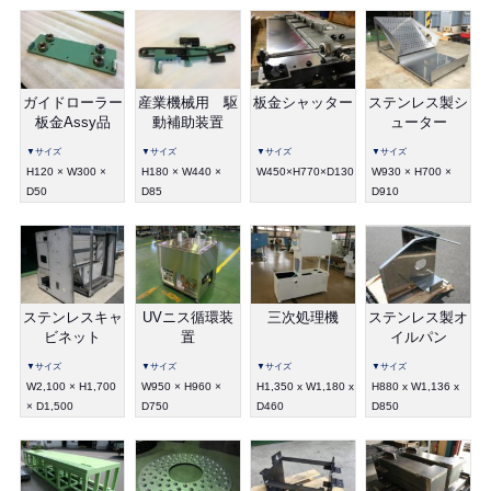
ガイドローラー
産業機械用 駆
板金シャッター
ステンレス製シ
板金Assy品
動補助装置
ューター
▼サイズ
▼サイズ
▼サイズ
▼サイズ
H120 × W300 ×
H180 × W440 ×
W450×H770×D130
W930 × H700 ×
D50
D85
D910
ステンレスキャ
UVニス循環装
三次処理機
ステンレス製オ
ビネット
置
イルパン
▼サイズ
▼サイズ
▼サイズ
▼サイズ
W2,100 × H1,700
W950 × H960 ×
H1,350 x W1,180 x
H880 x W1,136 x
× D1,500
D750
D460
D850