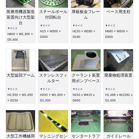
医療用機器製造
スチールボール
厚板板金フレー
ベース用支柱
装置向け大型架
付回転台
ム
台
▼サイズ
▼サイズ
▼サイズ
▼サイズ
H15 × W300 ×
H220 × W280 ×
H680 × W300 ×
H800 × W1,300 ×
D300
D190
D300
D5,400
大型旋回アーム
ステンレスフィ
クーラント装置
廃棄物処理装置
ルター
用ポンプベース
▼サイズ
▼サイズ
▼サイズ
▼サイズ
H2,550 × W1,450
H200 × W1,300 ×
H233 x W415 x
H1,468 x W,2282 x
× D150
D1,300
D400
D1,000
大型工作機械用
マシニングセン
センタートラフ
ガイドレール