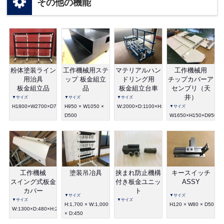
その他の機能
粉体塗装ライン
工作機械用ステ
マテリアルハン
工作機械用
用治具
ップ 板金組立
ドリング用
チップカバーア
板金組立品
品
板金組立台車
センブリ（天
井）
▼サイズ
▼サイズ
▼サイズ
H1800×W2700×D75
H950 × W1050 ×
W:2000×D:1100×H:1200
▼サイズ
D500
W1650×H150×D950
工作機械
塗装吊冶具
挟まれ防止機構
キースイッチ
スイング式板金
付き板金ユニッ
ASSY
カバー
ト
▼サイズ
▼サイズ
▼サイズ
▼サイズ
H:1,700 × W:1,000
H120 × W80 × D50
W:1300×D:480×H:200
× D:450