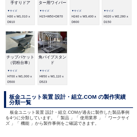
手すりドア
ター用ワイパー
▼サイズ
▼サイズ
▼サイズ
▼サイズ
H30 x W1,010 x
H15×W50×D870
H240 x W3,400 x
H320 x W2,280 x
D910
D600
D150
チップバケット
角パイプスタン
（切粉台車）
ド
▼サイズ
▼サイズ
H700 x W1,000 x
H950 x W1,110 x
D500
D523
板金ユニット装置 設計・組立.COM の製作実績
分類一覧
板金ユニット装置 設計・組立.COMが過去に製作した製品事例
を4つに分類しています。「 製品 」「 使用業界 」「 ワークサイ
ズ 」「 機能 」から製作事例をご確認できます。