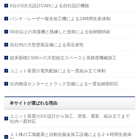
9台の3次元設計CADによる自社設計機能
パンチ・レーザー複合加工機による24時間生産体制
50台以上の溶接機と熟練した技術による短納期供給
自社内の大型塗装設備による高生産性
総床面積2,500㎡の大型組立スペースと高精度機械加工
ユニット装置の電気配線による一貫組み立て体制
社内物流センターとトラック完備による一貫短納期対応
本サイトが選ばれる理由
ユニット装置の3Ｄ設計から加工、塗装、電装、組み立てまで
社内一貫対応
１１棟の工場建屋と自動化板金加工設備による２４時間生産体